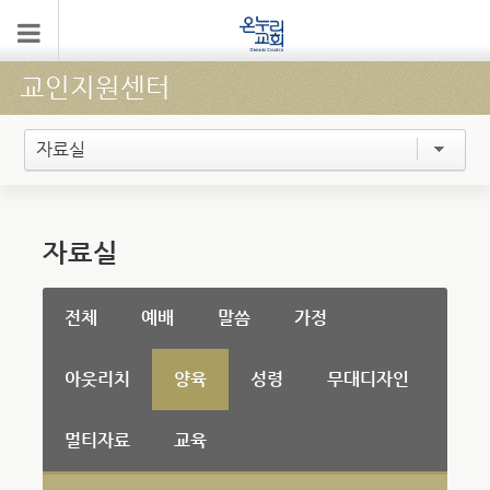
교인지원센터
자료실
자료실
전체
예배
말씀
가정
아웃리치
양육
성령
무대디자인
멀티자료
교육