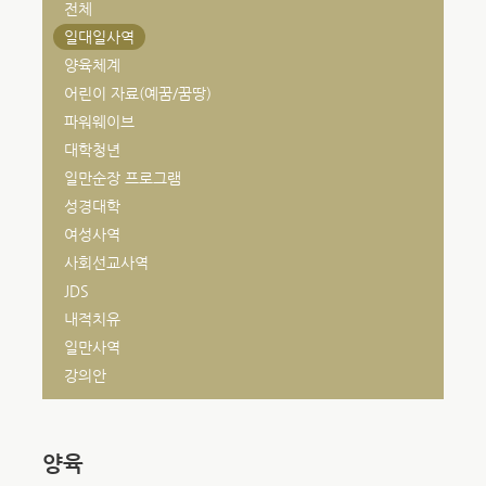
전체
일대일사역
양육체계
어린이 자료(예꿈/꿈땅)
파워웨이브
대학청년
일만순장 프로그램
성경대학
여성사역
사회선교사역
JDS
내적치유
일만사역
강의안
양육