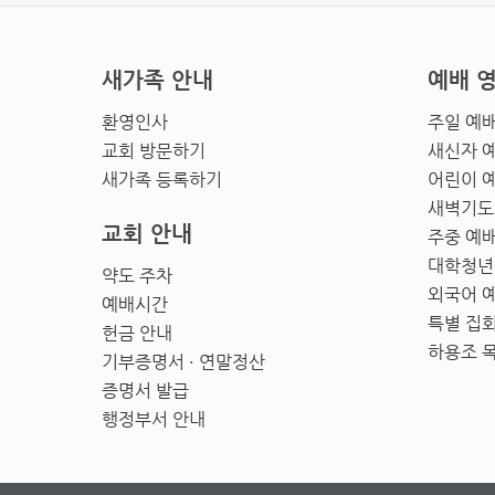
새가족 안내
예배 
환영인사
주일 예
교회 방문하기
새신자 
새가족 등록하기
어린이 
새벽기도
교회 안내
주중 예
대학청년
약도 주차
외국어 
예배시간
특별 집
헌금 안내
하용조 
기부증명서 · 연말정산
증명서 발급
행정부서 안내