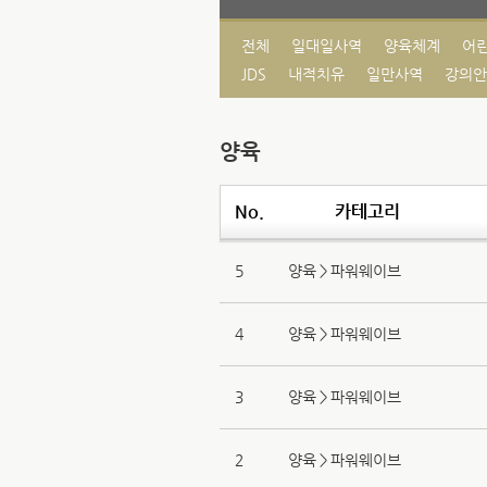
전체
일대일사역
양육체계
어린
JDS
내적치유
일만사역
강의안
양육
No.
카테고리
5
양육＞파워웨이브
4
양육＞파워웨이브
3
양육＞파워웨이브
2
양육＞파워웨이브