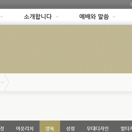
소개합니다
예배와 말씀
정
아웃리치
양육
성령
무대디자인
멀티