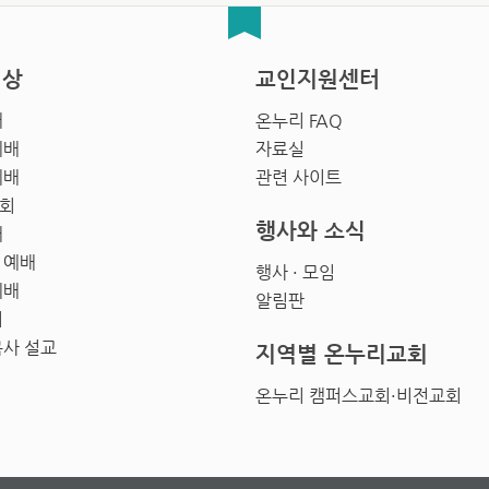
영상
교인지원센터
배
온누리 FAQ
예배
자료실
예배
관련 사이트
회
행사와 소식
배
 예배
행사 · 모임
예배
알림판
회
목사 설교
지역별 온누리교회
온누리 캠퍼스교회·비전교회