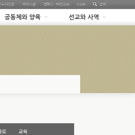
온누리신문
아이스쿨
캠퍼스 · 비전교회
CGN
검색
공동체와 양육
선교와 사역
자료
교육