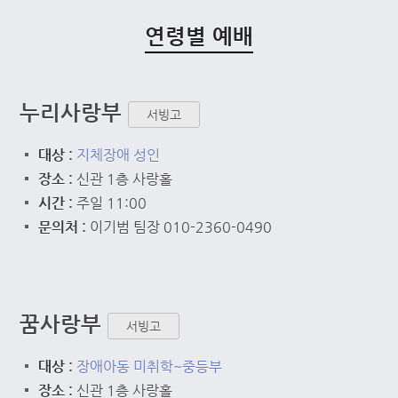
연령별 예배
누리사랑부
서빙고
대상 :
지체장애 성인
장소 :
신관 1층 사랑홀
시간 :
주일 11:00
문의처 :
이기범 팀장 010-2360-0490
꿈사랑부
서빙고
대상 :
장애아동 미취학~중등부
장소 :
신관 1층 사랑홀