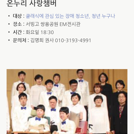
온누리 사랑챔버
대상 :
클래식에 관심 있는 장애 청소년, 청년 누구나
장소 :
서빙고 쌍용공원 EM전시관
시간 :
화요일 18:30
문의처 :
김명희 권사 010-3193-4991