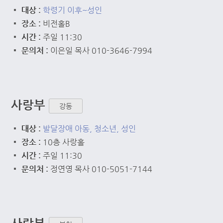
대상 :
학령기 이후~성인
장소 :
비전홀B
시간 :
주일 11:30
문의처 :
이은일 목사 010-3646-7994
사랑부
강동
대상 :
발달장애 아동, 청소년, 성인
장소 :
10층 사랑홀
시간 :
주일 11:30
문의처 :
정연영 목사 010-5051-7144