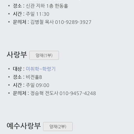
장소 :
신관 지하 1층 한동홀
시간 :
주일 11:30
문의처 :
김병철 목사 010-9289-3927
사랑부
양재(1부)
대상 :
미취학~학령기
장소 :
비전홀B
시간 :
주일 09:00
문의처 :
정승혁 전도사 010-9457-4248
예수사랑부
양재(2부)