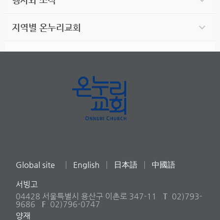
지역별 온누리교회
Global site
English
日本語
中國語
서빙고
04428 서울특별시 용산구 이촌로 347-11
T
02)793-
9686
F
02)796-0747
양재