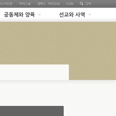
온누리신문
아이스쿨
캠퍼스 · 비전교회
CGN
검색
공동체와 양육
선교와 사역