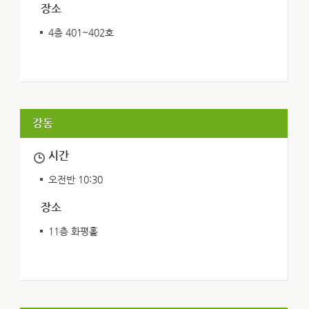
장소
4층 401~402호
강동
시간
오전반 10:30
장소
11층 화평홀