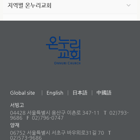
지역별 온누리교회
Global site
English
日本語
中國語
서빙고
04428 서울특별시 용산구 이촌로 347-11
T
02)793-
9686
F
02)796-0747
양재
06752 서울특별시 서초구 바우뫼로31길 70
T
02)573-9686