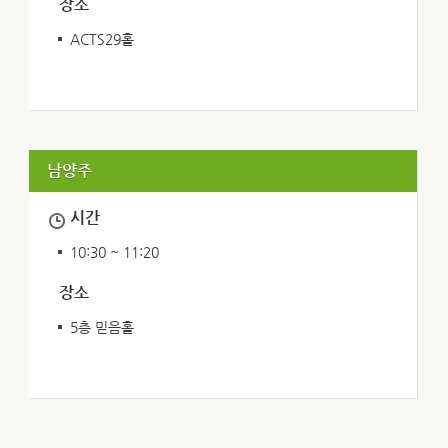
장소
ACTS29홀
남양주
시간
10:30 ~ 11:20
장소
5층 믿음홀