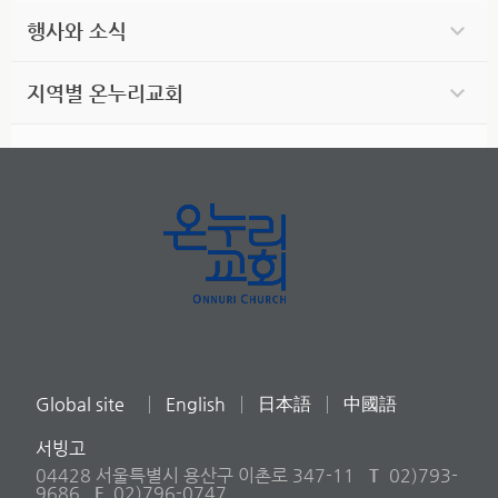
행사와 소식
지역별 온누리교회
Global site
English
日本語
中國語
서빙고
04428 서울특별시 용산구 이촌로 347-11
T
02)793-
9686
F
02)796-0747