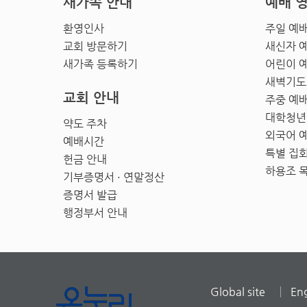
새가족 안내
예배 
환영인사
주일 예
교회 방문하기
새신자 
새가족 등록하기
어린이 
새벽기도
교회 안내
주중 예
대학청년
약도 주차
외국어 
예배시간
특별 집
헌금 안내
하용조 
기부증명서 · 연말정산
증명서 발급
행정부서 안내
Global site
Eng