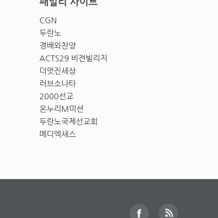
패밀리 사이트
CGN
두란노
경배와찬양
ACTS29 비전빌리지
더멋진세상
러브소나타
2000선교
온누리M미션
두란노국제선교회
메디엑세스