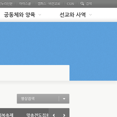
온누리신문
아이스쿨
캠퍼스 · 비전교회
CGN
검색
공동체와 양육
선교와 사역
영상검색
회복축제
맞춤전도집회
청소년 집회 Passion
온