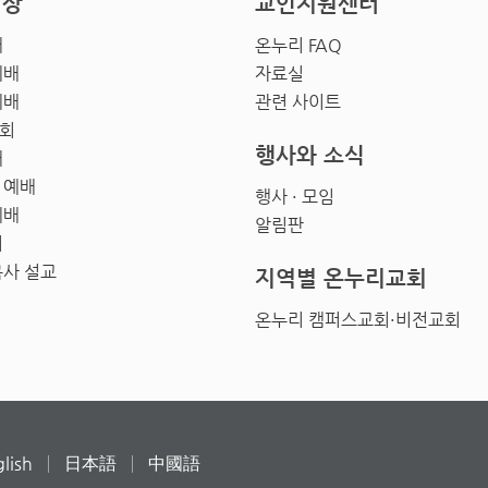
영상
교인지원센터
배
온누리 FAQ
예배
자료실
예배
관련 사이트
회
행사와 소식
배
 예배
행사 · 모임
예배
알림판
회
목사 설교
지역별 온누리교회
온누리 캠퍼스교회·비전교회
lish
日本語
中國語