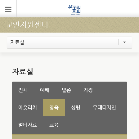
교인지원센터
자료실
자료실
전체
예배
말씀
가정
아웃리치
양육
성령
무대디자인
멀티자료
교육