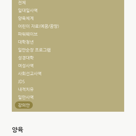
전체
일대일사역
양육체계
어린이 자료(예꿈/꿈땅)
파워웨이브
대학청년
일만순장 프로그램
성경대학
여성사역
사회선교사역
JDS
내적치유
일만사역
강의안
양육