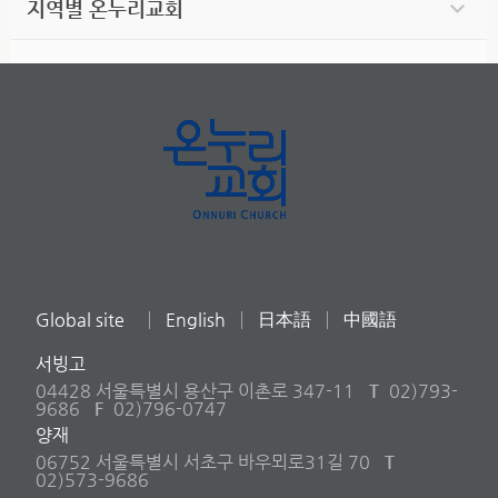
지역별 온누리교회
Global site
English
日本語
中國語
서빙고
04428 서울특별시 용산구 이촌로 347-11
T
02)793-
9686
F
02)796-0747
양재
06752 서울특별시 서초구 바우뫼로31길 70
T
02)573-9686