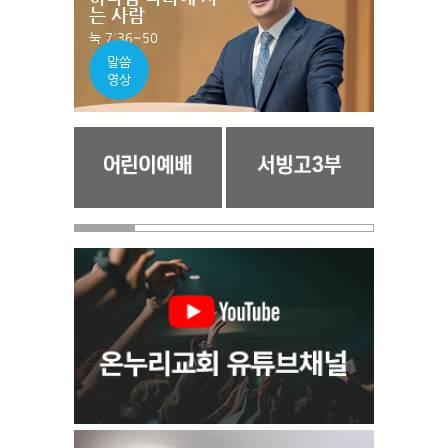
는 사람
눅 7:36~50
말씀
영상