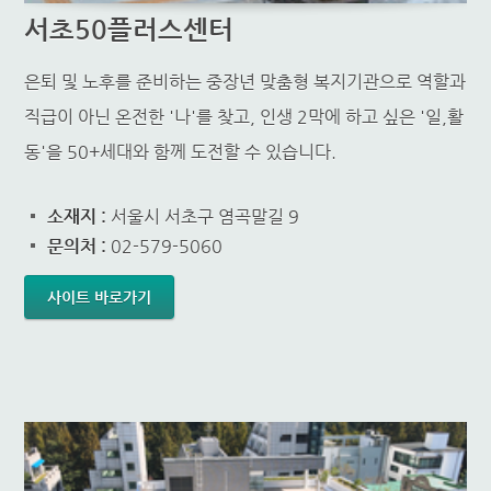
서초50플러스센터
은퇴 및 노후를 준비하는 중장년 맞춤형 복지기관으로 역할과
직급이 아닌 온전한 '나'를 찾고, 인생 2막에 하고 싶은 '일,활
동'을 50+세대와 함께 도전할 수 있습니다.
소재지 :
서울시 서초구 염곡말길 9
문의처 :
02-579-5060
사이트 바로가기