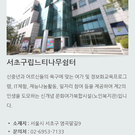
서초구립느티나무쉼터
신중년과 어르신들의 욕구에 맞는 여가 및 정보화교육프로그
램, IT체험, 재능나눔활동, 일자리 참여 등을 제공하여 제2의
인생을 도모하는 신개념 문화여가복합시설(노인복지관)입니
다.
소재지 :
서울시 서초구 염곡말길9
문의처 :
02-6953-7133