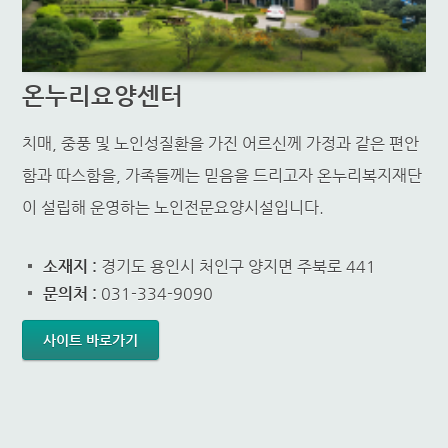
온누리요양센터
치매, 중풍 및 노인성질환을 가진 어르신께 가정과 같은 편안
함과 따스함을, 가족들께는 믿음을 드리고자 온누리복지재단
이 설립해 운영하는 노인전문요양시설입니다.
소재지 :
경기도 용인시 처인구 양지면 주북로 441
문의처 :
031-334-9090
사이트 바로가기