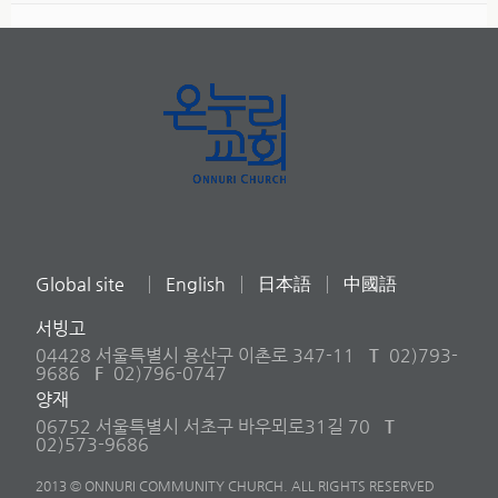
Global site
English
日本語
中國語
서빙고
04428 서울특별시 용산구 이촌로 347-11
T
02)793-
9686
F
02)796-0747
양재
06752 서울특별시 서초구 바우뫼로31길 70
T
02)573-9686
2013 © ONNURI COMMUNITY CHURCH. ALL RIGHTS RESERVED