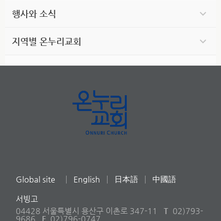
행사와 소식
지역별 온누리교회
Global site
English
日本語
中國語
서빙고
04428 서울특별시 용산구 이촌로 347-11
T
02)793-
9686
F
02)796-0747