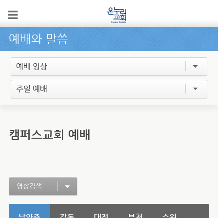
예배와 말씀
예배 영상
주일 예배
캠퍼스교회 예배
영상검색
남양주
강동
대전
부천
수원