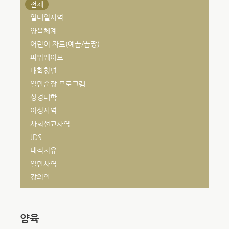
전체
일대일사역
양육체계
어린이 자료(예꿈/꿈땅)
파워웨이브
대학청년
일만순장 프로그램
성경대학
여성사역
사회선교사역
JDS
내적치유
일만사역
강의안
양육