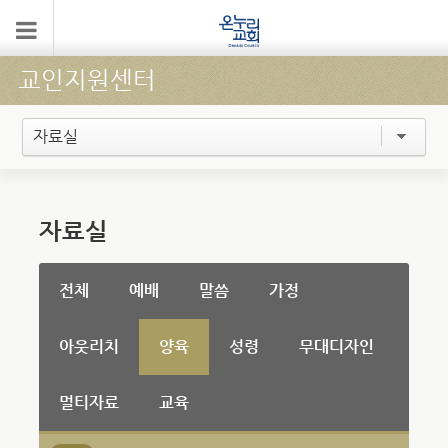
교인지원센터
자료실
자료실
전체
예배
말씀
가정
아웃리치
양육
성령
무대디자인
멀티자료
교육