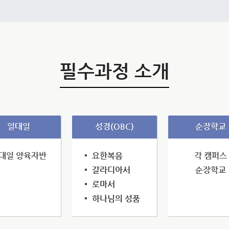
필수과정 소개
일대일
성경(OBC)
순장학교
대일 양육자반
요한복음
각 캠퍼스
갈라디아서
순장학교
로마서
하나님의 성품