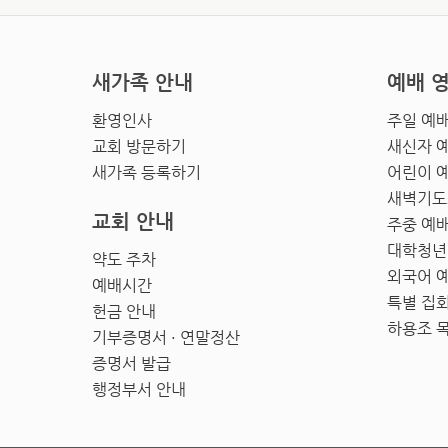
새가족 안내
예배 
환영인사
주일 예
교회 방문하기
새신자 
새가족 등록하기
어린이 
새벽기도
교회 안내
주중 예
대학청년
약도 주차
외국어 
예배시간
특별 집
헌금 안내
하용조 
기부증명서 · 연말정산
증명서 발급
행정부서 안내