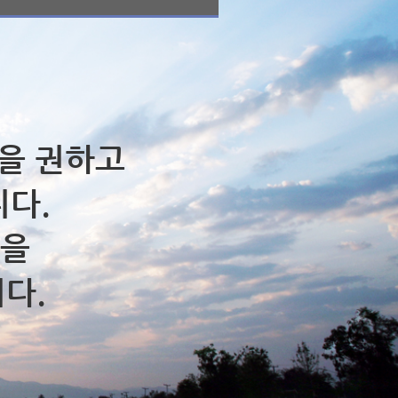
을 권하고
니다.
람을
다.