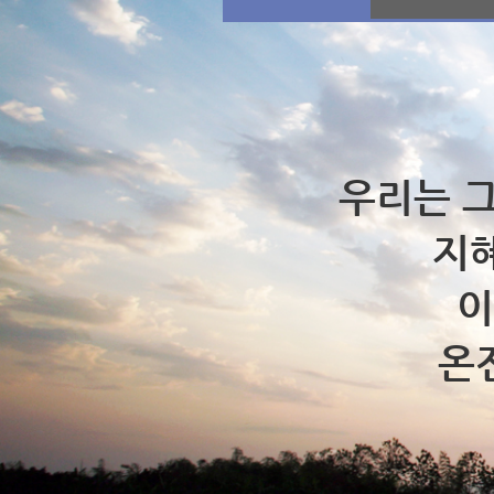
우리는 
지혜
이
온