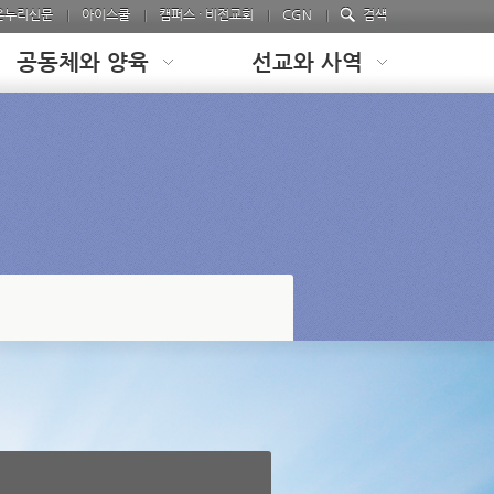
온누리신문
아이스쿨
캠퍼스 · 비전교회
CGN
검색
공동체와 양육
선교와 사역