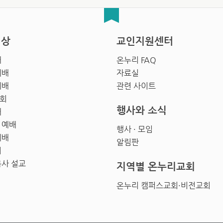
영상
교인지원센터
배
온누리 FAQ
예배
자료실
예배
관련 사이트
회
행사와 소식
배
 예배
행사 · 모임
예배
알림판
회
목사 설교
지역별 온누리교회
온누리 캠퍼스교회·비전교회