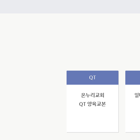
QT
온누리교회
일
QT 양육교본