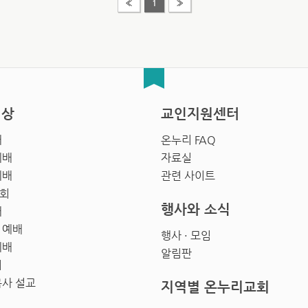
«
1
»
영상
교인지원센터
배
온누리 FAQ
예배
자료실
예배
관련 사이트
회
행사와 소식
배
 예배
행사 · 모임
예배
알림판
회
목사 설교
지역별 온누리교회