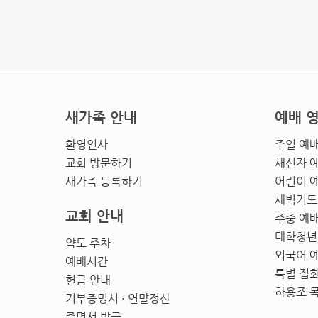
새가족 안내
예배 
환영인사
주일 예
교회 방문하기
새신자 
새가족 등록하기
어린이 
새벽기도
교회 안내
주중 예
대학청년
약도 주차
외국어 
예배시간
특별 집
헌금 안내
하용조 
기부증명서 · 연말정산
증명서 발급