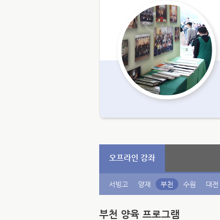
오프라인 강좌
서빙고
양재
부천
수원
대전
부천 양육 프로그램