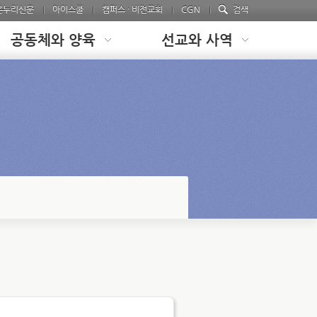
온누리신문
아이스쿨
캠퍼스 · 비전교회
CGN
검색
공동체와 양육
선교와 사역