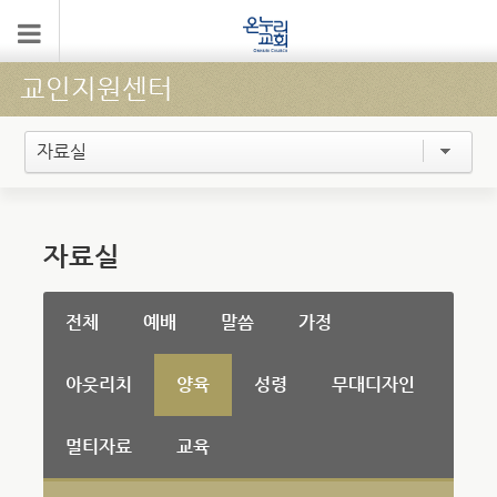
교인지원센터
자료실
자료실
전체
예배
말씀
가정
아웃리치
양육
성령
무대디자인
멀티자료
교육