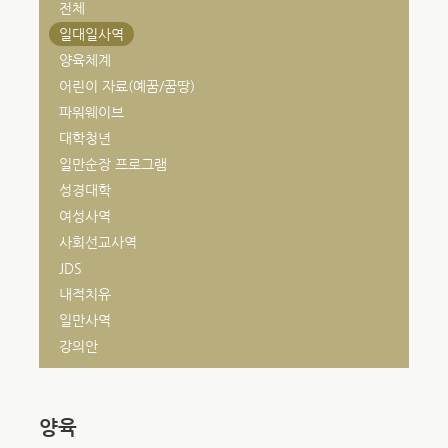
전체
일대일사역
양육체계
어린이 자료(예꿈/꿈땅)
파워웨이브
대학청년
일만순장 프로그램
성경대학
여성사역
사회선교사역
JDS
내적치유
일만사역
강의안
양육