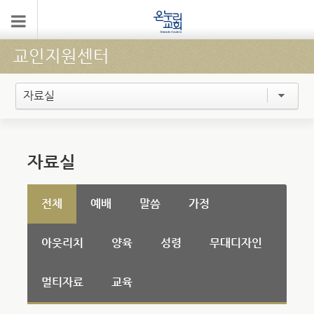
교인지원센터
자료실
자료실
전체
예배
말씀
가정
아웃리치
양육
성령
무대디자인
멀티자료
교육