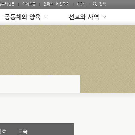
온누리신문
아이스쿨
캠퍼스 · 비전교회
CGN
검색
공동체와 양육
선교와 사역
자료
교육