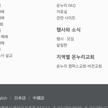
배
온누리 FAQ
예배
자료실
예배
관련 사이트
회
행사와 소식
배
 예배
행사 · 모임
예배
알림판
회
목사 설교
지역별 온누리교회
온누리 캠퍼스교회·비전교회
lish
日本語
中國語
울특별시 용산구 이촌로 347-11
T
02)793-9686
F
02)796-0