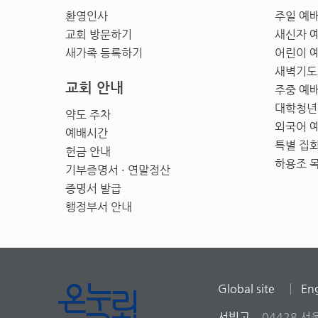
환영인사
주일 예
교회 방문하기
새신자 
새가족 등록하기
어린이 
새벽기도
교회 안내
주중 예
대학청년
약도 주차
외국어 
예배시간
특별 집
헌금 안내
하용조 
기부증명서 · 연말정산
증명서 발급
행정부서 안내
Global site
Eng
서빙고
04428 서