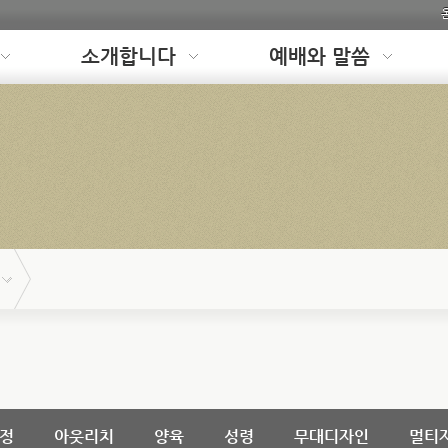
소개합니다
예배와 말씀
정
아웃리치
양육
성령
무대디자인
멀티