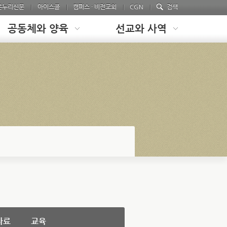
온누리신문
아이스쿨
캠퍼스 · 비전교회
CGN
검색
공동체와 양육
선교와 사역
자료
교육