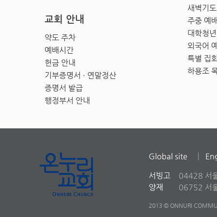
새벽기도
교회 안내
주중 예
대학청년
약도 주차
외국어 
예배시간
특별 집
헌금 안내
하용조 
기부증명서 · 연말정산
증명서 발급
행정부서 안내
Global site
Eng
서빙고
04428 서
양재
06752 
2013 © ONNURI COMMUN