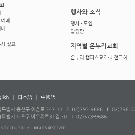
회
행사와 소식
배
 예배
행사 · 모임
예배
알림판
회
목사 설교
지역별 온누리교회
온누리 캠퍼스교회·비전교회
lish
日本語
中國語
울특별시 용산구 이촌로 347-11
T
02)793-9686
F
02)796-0
서울특별시 서초구 바우뫼로31길 70
T
02)573-9686
ITY CHURCH. ALL RIGHTS RESERVED