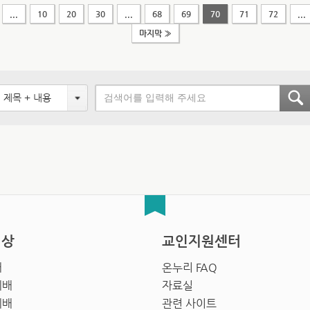
...
10
20
30
...
68
69
70
71
72
...
마지막 »
제목 + 내용
영상
교인지원센터
배
온누리 FAQ
예배
자료실
예배
관련 사이트