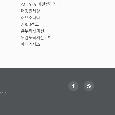
ACTS29 비전빌리지
더멋진세상
러브소나타
2000선교
온누리M미션
두란노국제선교회
메디엑세스
747