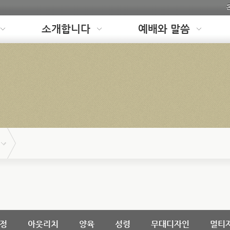
소개합니다
예배와 말씀
정
아웃리치
양육
성령
무대디자인
멀티