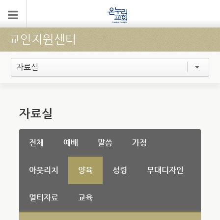
교인지원센터
자료실
자료실
전체
예배
말씀
가정
아웃리치
양육
성령
무대디자인
멀티자료
교육