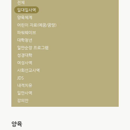
전체
일대일사역
양육체계
어린이 자료(예꿈/꿈땅)
파워웨이브
대학청년
일만순장 프로그램
성경대학
여성사역
사회선교사역
JDS
내적치유
일만사역
강의안
양육