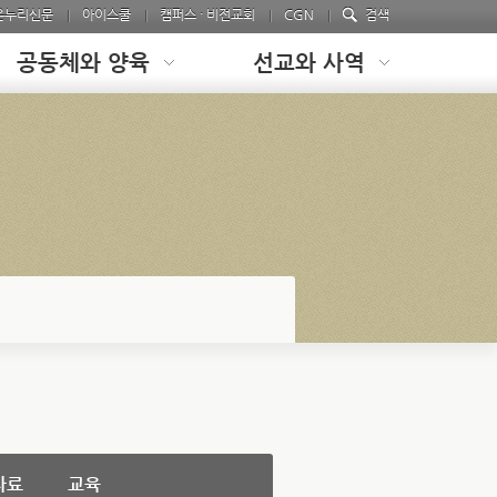
온누리신문
아이스쿨
캠퍼스 · 비전교회
CGN
검색
공동체와 양육
선교와 사역
자료
교육