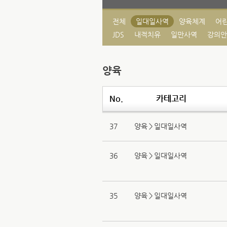
전체
일대일사역
양육체계
어린
JDS
내적치유
일만사역
강의안
양육
No.
카테고리
37
양육＞일대일사역
36
양육＞일대일사역
35
양육＞일대일사역