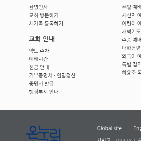
환영인사
주일 예
교회 방문하기
새신자 
새가족 등록하기
어린이 
새벽기도
교회 안내
주중 예
대학청년
약도 주차
외국어 
예배시간
특별 집
헌금 안내
하용조 
기부증명서 · 연말정산
증명서 발급
행정부서 안내
Global site
Eng
서빙고
04428 서