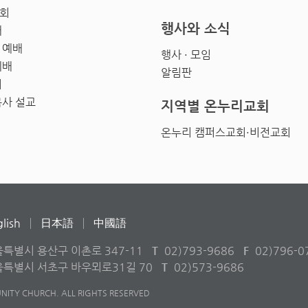
회
행사와 소식
배
 예배
행사 · 모임
예배
알림판
회
목사 설교
지역별 온누리교회
온누리 캠퍼스교회·비전교회
lish
日本語
中國語
울특별시 용산구 이촌로 347-11
T
02)793-9686
F
02)796-0
서울특별시 서초구 바우뫼로31길 70
T
02)573-9686
ITY CHURCH. ALL RIGHTS RESERVED