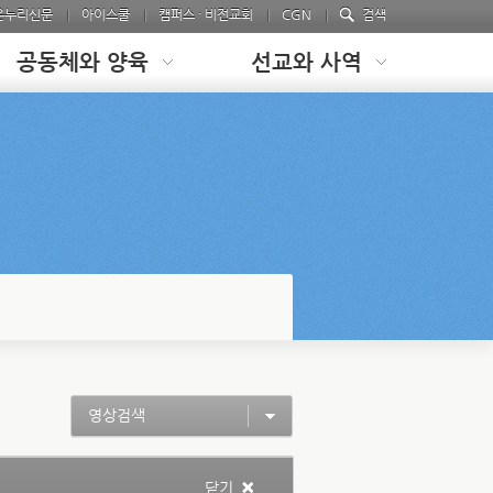
온누리신문
아이스쿨
캠퍼스 · 비전교회
CGN
검색
공동체와 양육
선교와 사역
영상검색
닫기