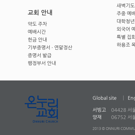
새벽기도
교회 안내
주중 예
대학청년
약도 주차
외국어 
예배시간
특별 집
헌금 안내
하용조 
기부증명서 · 연말정산
증명서 발급
행정부서 안내
Global site
Eng
서빙고
04428 서
양재
06752 
2013 © ONNURI COMMUN