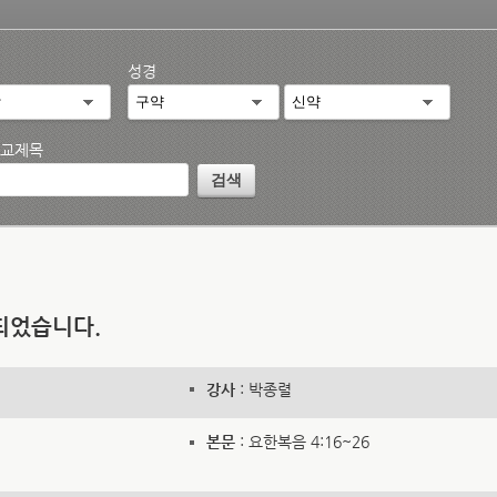
성경
교제목
되었습니다.
강사
: 박종렬
본문
: 요한복음 4:16~26