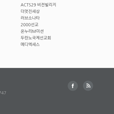
ACTS29 비전빌리지
더멋진세상
러브소나타
2000선교
온누리M미션
두란노국제선교회
메디엑세스
747