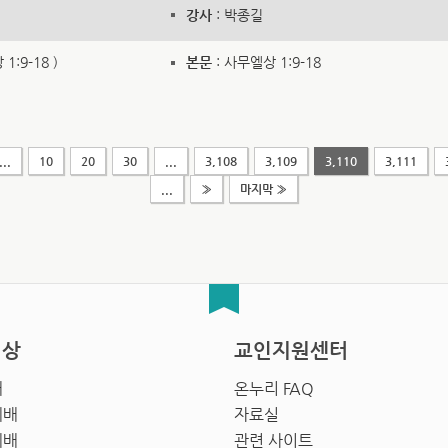
강사
: 박종길
:9-18 )
본문
: 사무엘상 1:9-18
...
10
20
30
...
3,108
3,109
3,110
3,111
...
»
마지막 »
영상
교인지원센터
배
온누리 FAQ
예배
자료실
예배
관련 사이트