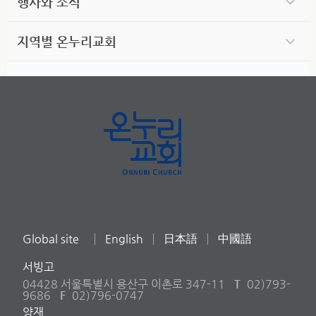
행사와 소식
지역별 온누리교회
Global site
English
日本語
中國語
서빙고
04428 서울특별시 용산구 이촌로 347-11
T
02)793-
9686
F
02)796-0747
양재