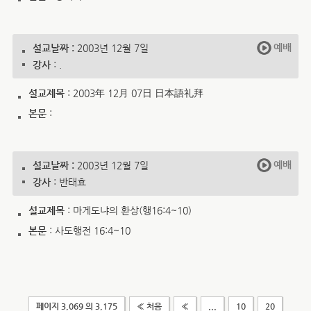
예배
설교날짜 :
2003년 12월 7일
강사
: .
설교제목
: 2003年 12月 07日 日本語礼拜
본문
:
예배
설교날짜 :
2003년 12월 7일
강사
: 반태효
설교제목
: 마게도냐의 환상(행16:4~10)
본문
: 사도행전 16:4~10
페이지 3,069 의 3,175
« 처음
«
...
10
20