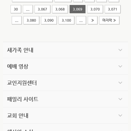
30
...
3,067
3,068
3,069
3,070
3,071
...
3,080
3,090
3,100
...
»
마지막 »
새가족 안내
예배 영상
교인지원센터
패밀리 사이트
교회 안내