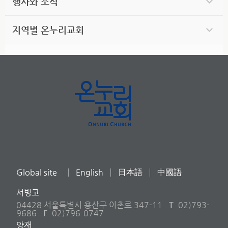
행사와 소식
지역별 온누리교회
Global site
English
日本語
中國語
서빙고
04428 서울특별시 용산구 이촌로 347-11
T
02)793-
9686
F
02)796-0747
양재