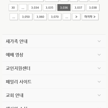
30
...
3,034
3,035
3,036
3,037
3,038
...
3,050
3,060
3,070
...
»
마지막 »
새가족 안내
예배 영상
교인지원센터
패밀리 사이트
교회 안내