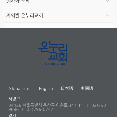
행사와 소식
지역별 온누리교회
Global site
English
日本語
中國語
서빙고
04428 서울특별시 용산구 이촌로 347-11
T
02)793-
9686
F
02)796-0747
양재