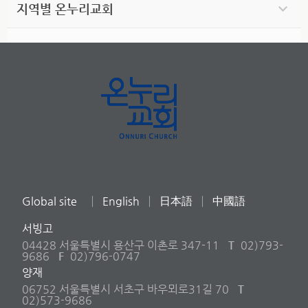
지역별 온누리교회
Global site
English
日本語
中國語
서빙고
04428 서울특별시 용산구 이촌로 347-11
T
02)793-
9686
F
02)796-0747
양재
06752 서울특별시 서초구 바우뫼로31길 70
T
02)573-9686