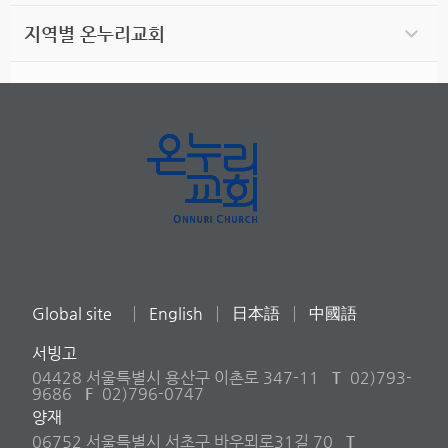
지역별 온누리교회
Global site
English
日本語
中國語
서빙고
04428 서울특별시 용산구 이촌로 347-11
T
02)793-
9686
F
02)796-0747
양재
06752 서울특별시 서초구 바우뫼로31길 70
T