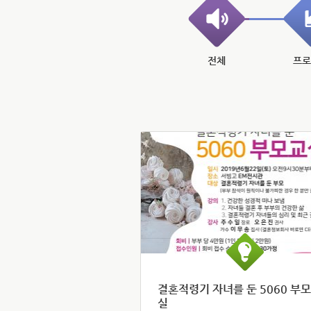
전체
프
결혼적령기 자녀를 둔 5060 부
실