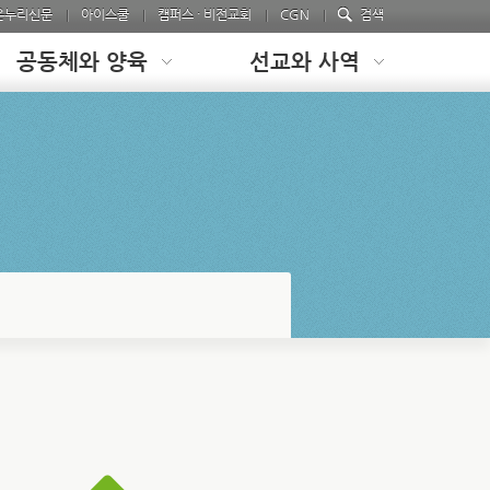
온누리신문
아이스쿨
캠퍼스 · 비전교회
CGN
검색
공동체와 양육
선교와 사역