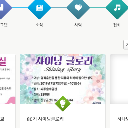
로그램
소식
사역
집회
모교
80기 샤이닝글로리
하나