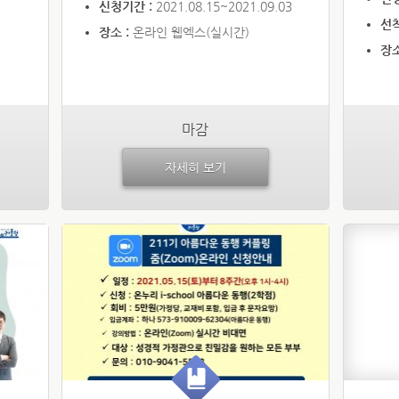
신청기간 :
2021.08.15~2021.09.03
선착
장소 :
온라인 웹엑스(실시간)
장소
마감
자세히 보기