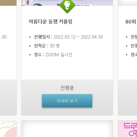
아름다운 동행 커플링
80회
.30
진행일시 :
2022.03.12 ~ 2022.04.30
진
선착순 :
30 명
신
장소 :
ZOOM 실시간
장소
진행중
자세히 보기