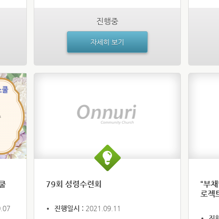
진행중
자세히 보기
쿨
79회 성령수련회
“부채
로젝
.07
진행일시 :
2021.09.11
진