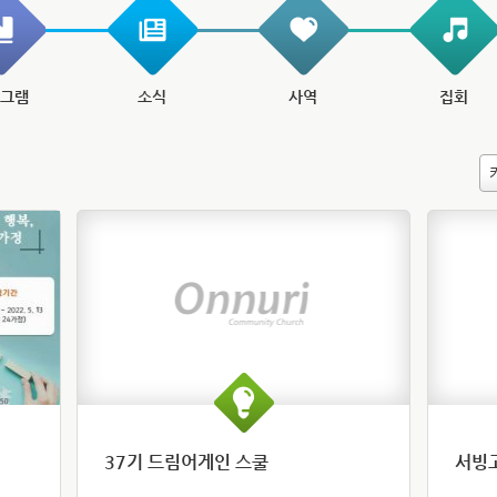
로그램
소식
사역
집회
37기 드림어게인 스쿨
서빙고