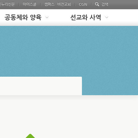
온누리신문
아이스쿨
캠퍼스 · 비전교회
CGN
검색
공동체와 양육
선교와 사역