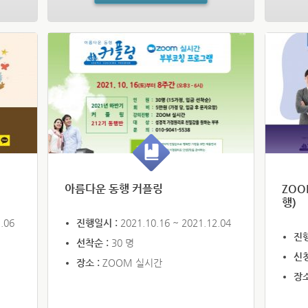
아름다운 동행 커플링
ZO
행)
.06
진행일시 :
2021.10.16 ~ 2021.12.04
진
선착순 :
30 명
신
장소 :
ZOOM 실시간
장소