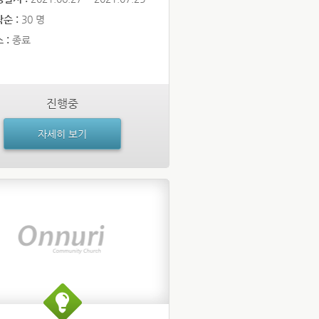
순 :
30 명
 :
종료
진행중
자세히 보기