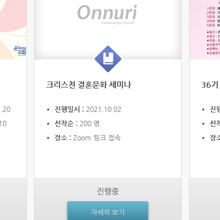
크리스천 결혼문화 세미나
36기
.20
진행일시 :
2021.10.02
진
10
선착순 :
200 명
선착
장소 :
Zoom 링크 접속
장소
진행중
자세히 보기