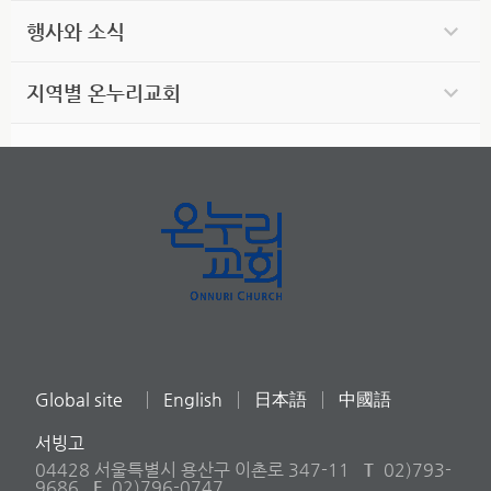
행사와 소식
지역별 온누리교회
Global site
English
日本語
中國語
서빙고
04428 서울특별시 용산구 이촌로 347-11
T
02)793-
9686
F
02)796-0747