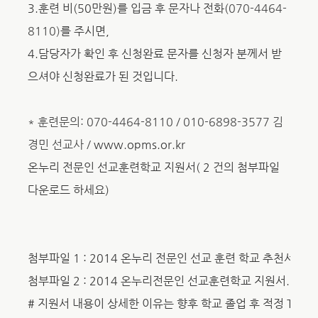
3.
훈련 비(50만원)를 입금 후 문자나 전화(
070-4464-
8110)
를 주시면,
4.
담당자가 확인 후
신청완료
문자를
신청자 분께서 받
으셔야 신청완료가 된 것입니다.
* 훈련문의: 070-4464-8110 / 010-6898-3577 김
경민 선교사 /
www.opms.or.kr
온누리 전문인 선교훈련학교 지원서(
2
건의 첨부파일
다운로드 하세요)
첨부파일
1
:
2014 온누리 전문인 선교 훈련 학교 추천서.hw
첨부파일 2
:
2014 온누리전문인 선교훈련학교 지원서.hwp
#
지원서 내용이 상세한 이유는 향후 학교 졸업 후 적정 TI