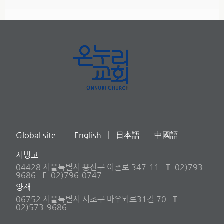
Global site
English
日本語
中國語
서빙고
04428 서울특별시 용산구 이촌로 347-11
T
02)793-
9686
F
02)796-0747
양재
06752 서울특별시 서초구 바우뫼로31길 70
T
02)573-9686