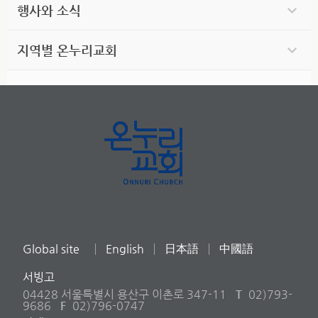
행사와 소식
지역별 온누리교회
Global site
English
日本語
中國語
서빙고
04428 서울특별시 용산구 이촌로 347-11
T
02)793-
9686
F
02)796-0747