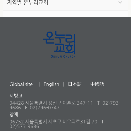
지역별 온누리교회
Global site
English
日本語
中國語
서빙고
04428 서울특별시 용산구 이촌로 347-11
T
02)793-
9686
F
02)796-0747
양재
06752 서울특별시 서초구 바우뫼로31길 70
T
02)573-9686