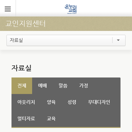
교인지원센터
자료실
자료실
전체
예배
말씀
가정
아웃리치
양육
성령
무대디자인
멀티자료
교육