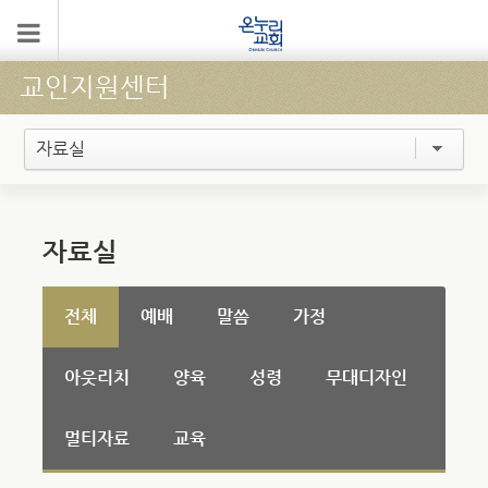
교인지원센터
자료실
자료실
전체
예배
말씀
가정
아웃리치
양육
성령
무대디자인
멀티자료
교육