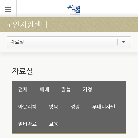
교인지원센터
자료실
자료실
전체
예배
말씀
가정
아웃리치
양육
성령
무대디자인
멀티자료
교육