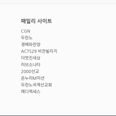
패밀리 사이트
CGN
두란노
경배와찬양
ACTS29 비전빌리지
더멋진세상
러브소나타
2000선교
온누리M미션
두란노국제선교회
메디엑세스