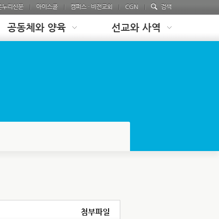
온누리신문
아이스쿨
캠퍼스 · 비전교회
CGN
검색
공동체와 양육
선교와 사역
첨부파일