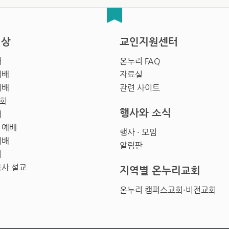
영상
교인지원센터
배
온누리 FAQ
예배
자료실
예배
관련 사이트
회
행사와 소식
배
 예배
행사 · 모임
예배
알림판
회
목사 설교
지역별 온누리교회
온누리 캠퍼스교회·비전교회