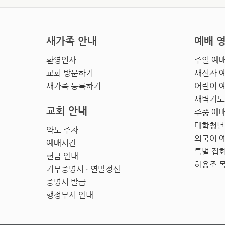
새가족 안내
예배 
환영인사
주일 예
교회 방문하기
새신자 
새가족 등록하기
어린이 
새벽기도
교회 안내
주중 예
대학청년
약도 주차
외국어 
예배시간
특별 집
헌금 안내
하용조 
기부증명서 · 연말정산
증명서 발급
행정부서 안내