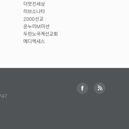
더멋진세상
러브소나타
2000선교
온누리M미션
두란노국제선교회
메디엑세스
747