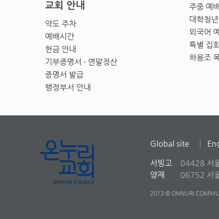
교회 안내
주중 예
대학청년
약도 주차
외국어 
예배시간
특별 집
헌금 안내
하용조 
기부증명서 · 연말정산
증명서 발급
행정부서 안내
Global site
Eng
서빙고
04428 서
양재
06752 
2013 © ONNURI COMMUN