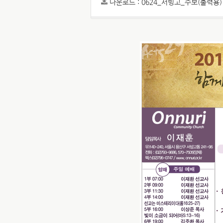
다운로드 :
0624_서빙고_주보(출력용)