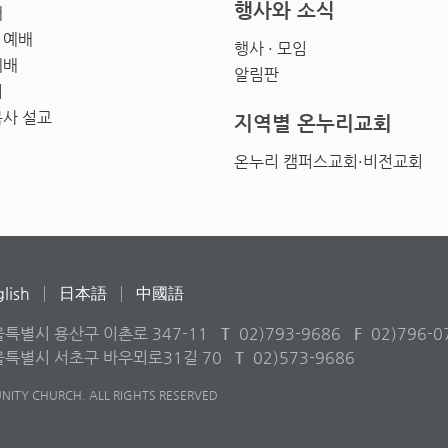
행사와 소식
배
 예배
행사 · 모임
예배
알림판
회
목사 설교
지역별 온누리교회
온누리 캠퍼스교회·비전교회
lish
日本語
中國語
울특별시 용산구 이촌로 347-11
T
02)793-9686
F
02)796-0
서울특별시 서초구 바우뫼로31길 70
T
02)573-9686
ITY CHURCH. ALL RIGHTS RESERVED