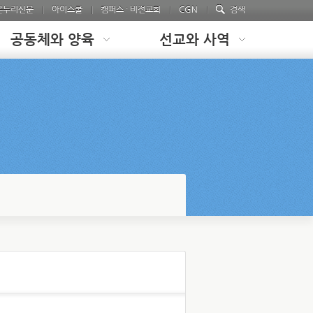
온누리신문
아이스쿨
캠퍼스 · 비전교회
CGN
검색
공동체와 양육
선교와 사역