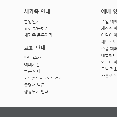
새가족 안내
예배 
환영인사
주일 예
교회 방문하기
새신자 
새가족 등록하기
어린이 
새벽기도
교회 안내
주중 예
대학청년
약도 주차
외국어 
예배시간
특별 집
헌금 안내
하용조 
기부증명서 · 연말정산
증명서 발급
행정부서 안내