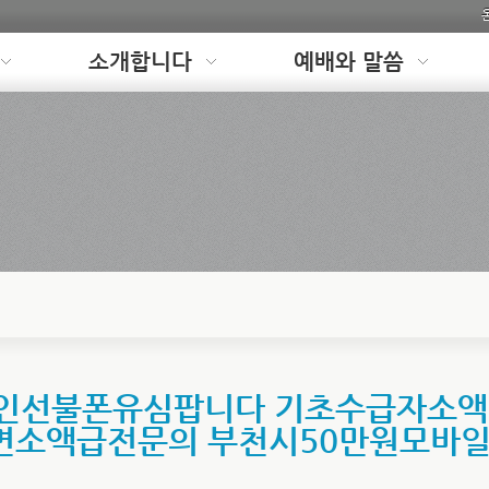
소개합니다
예배와 말씀
M 개인선불폰유심팝니다 기초수급자소
면소액급전문의 부천시50만원모바