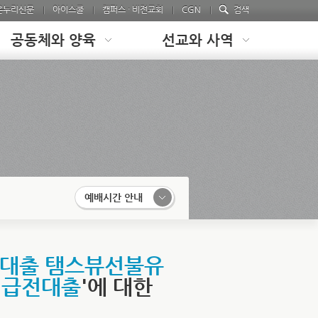
온누리신문
아이스쿨
캠퍼스 · 비전교회
CGN
검색
공동체와 양육
선교와 사역
예배시간 안내
액대출 탬스뷰선불유
일급전대출
'에 대한