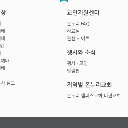
영상
교인지원센터
배
온누리 FAQ
예배
자료실
예배
관련 사이트
회
행사와 소식
배
 예배
행사 · 모임
예배
알림판
회
목사 설교
지역별 온누리교회
온누리 캠퍼스교회·비전교회