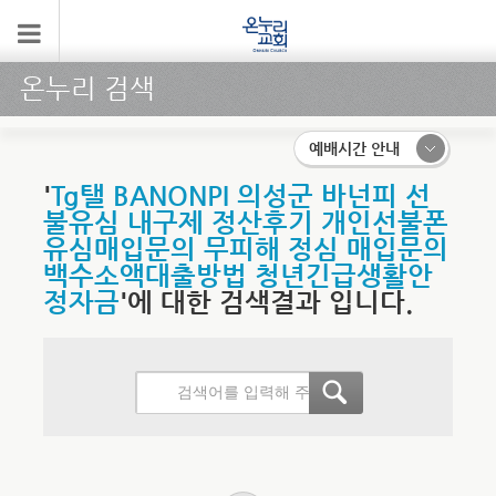
온누리 검색
예배시간 안내
'
Tg탤 BANONPI 의성군 바넌피 선
불유심 내구제 정산후기 개인선불폰
유심매입문의 무피해 정심 매입문의
백수소액대출방법 청년긴급생활안
정자금
'에 대한 검색결과 입니다.