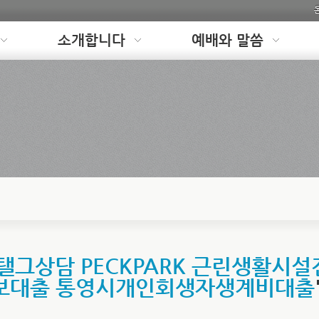
소개합니다
예배와 말씀
탤그상담 PECKPARK 근린생활시
보대출 통영시개인회생자생계비대출