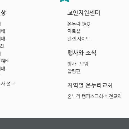
영상
교인지원센터
배
온누리 FAQ
예배
자료실
예배
관련 사이트
회
행사와 소식
배
 예배
행사 · 모임
예배
알림판
회
목사 설교
지역별 온누리교회
온누리 캠퍼스교회·비전교회