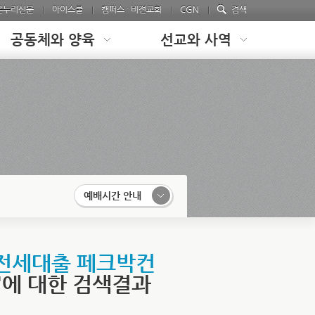
온누리신문
아이스쿨
캠퍼스 · 비전교회
CGN
검색
공동체와 양육
선교와 사역
예배시간 안내
설전세대출 페크박컨
'에 대한 검색결과