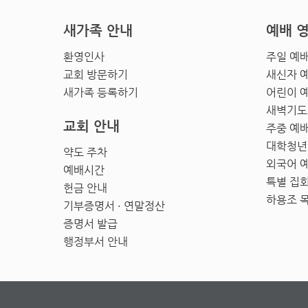
새가족 안내
예배 
환영인사
주일 예
교회 방문하기
새신자 
새가족 등록하기
어린이 
새벽기도
교회 안내
주중 예
대학청년
약도 주차
외국어 
예배시간
특별 집
헌금 안내
하용조 
기부증명서 · 연말정산
증명서 발급
행정부서 안내