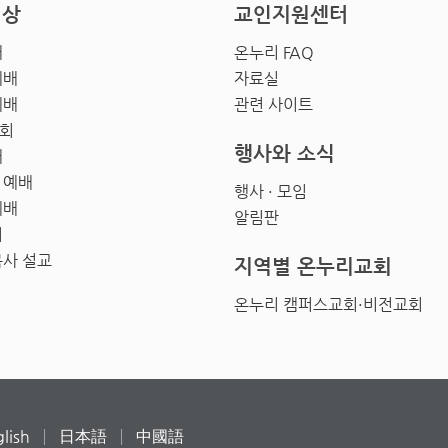
영상
교인지원센터
배
온누리 FAQ
예배
자료실
예배
관련 사이트
회
행사와 소식
배
 예배
행사 · 모임
예배
알림판
회
목사 설교
지역별 온누리교회
온누리 캠퍼스교회·비전교회
lish
日本語
中國語