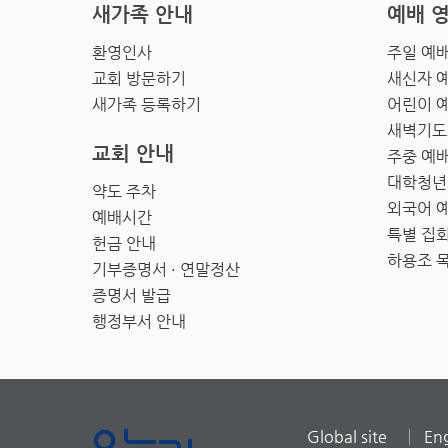
새가족 안내
예배 
환영인사
주일 예
교회 방문하기
새신자 
새가족 등록하기
어린이 
새벽기도
교회 안내
주중 예
대학청년
약도 주차
외국어 
예배시간
특별 집
헌금 안내
하용조 
기부증명서 · 연말정산
증명서 발급
행정부서 안내
Global site
Eng