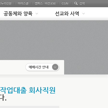
온누리신문
아이스쿨
캠퍼스 · 비전교회
CGN
검색
공동체와 양육
선교와 사역
예배시간 안내
자작업대출 회사직원
다.