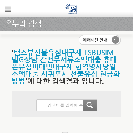
온누리 검색
예배시간 안내
'
탬스뷰선불유심내구제 TSBUSIM
탤G상담 간편무서류소액대출 휴대
폰유심비대면내구제 현역병사당일
소액대출 서귀포시 선불유심 현금화
방법
'에 대한 검색결과 입니다.