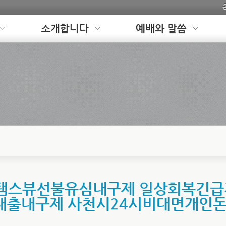
소개합니다
예배와 말씀
im 탬스뷰선불유심내구제 일상회복긴
대출내구제 사천시24시비대면개인