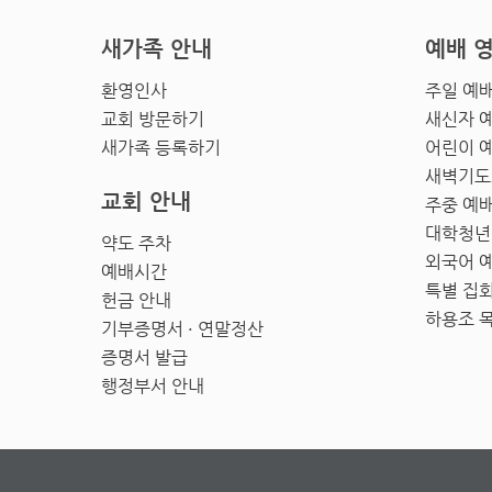
새가족 안내
예배 
환영인사
주일 예
교회 방문하기
새신자 
새가족 등록하기
어린이 
새벽기도
교회 안내
주중 예
대학청년
약도 주차
외국어 
예배시간
특별 집
헌금 안내
하용조 
기부증명서 · 연말정산
증명서 발급
행정부서 안내