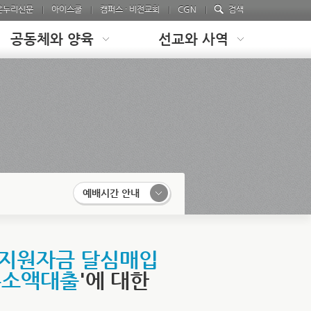
온누리신문
아이스쿨
캠퍼스 · 비전교회
CGN
검색
공동체와 양육
선교와 사역
예배시간 안내
급지원자금 달심매입
돈소액대출
'에 대한