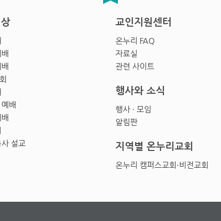
영상
교인지원센터
배
온누리 FAQ
예배
자료실
예배
관련 사이트
회
행사와 소식
배
 예배
행사 · 모임
예배
알림판
회
목사 설교
지역별 온누리교회
온누리 캠퍼스교회·비전교회