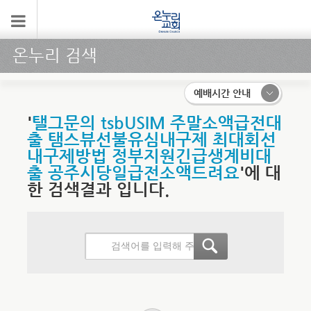
온누리 검색
예배시간 안내
'
탤그문의 tsbUSIM 주말소액급전대
출 탬스뷰선불유심내구제 최대회선
내구제방법 정부지원긴급생계비대
출 공주시당일급전소액드려요
'에 대
한 검색결과 입니다.