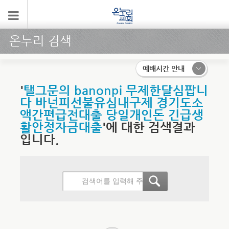
온누리 검색
예배시간 안내
'
탤그문의 banonpi 무제한달심팝니
다 바넌피선불유심내구제 경기도소
액간편급전대출 당일개인돈 긴급생
활안정자금대출
'에 대한 검색결과
입니다.