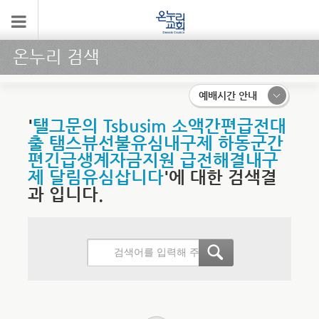
온누리 검색
예배시간 안내
'
탤그문의 Tsbusim 소액간편급전대
출 탬스뷰선불유심내구제 하동군간
편긴급생계자금지원 급전해결내구
제 달림유심삽니다
'에 대한 검색결
과 입니다.